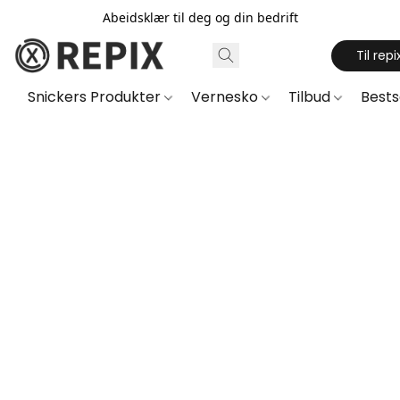
Abeidsklær til deg og din bedrift
Til repi
Snickers Produkter
Vernesko
Tilbud
Best