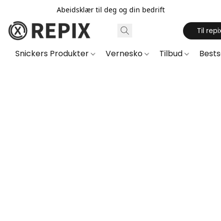
Abeidsklær til deg og din bedrift
Til repi
Snickers Produkter
Vernesko
Tilbud
Best