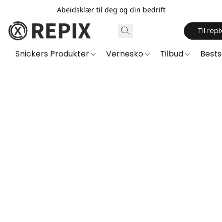
Abeidsklær til deg og din bedrift
Til repi
Snickers Produkter
Vernesko
Tilbud
Best