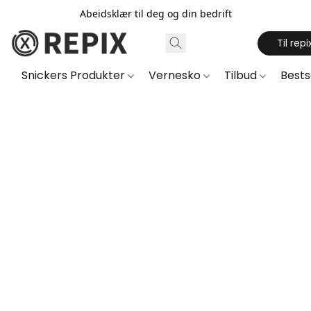
Abeidsklær til deg og din bedrift
Til repi
Snickers Produkter
Vernesko
Tilbud
Best