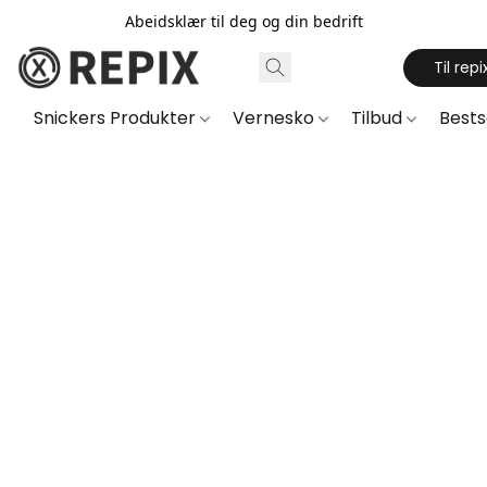
Abeidsklær til deg og din bedrift
Til repi
Snickers Produkter
Vernesko
Tilbud
Best