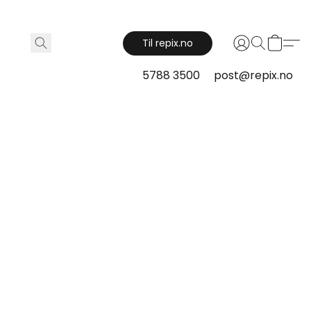
Til repix.no
5788 3500
post@repix.no