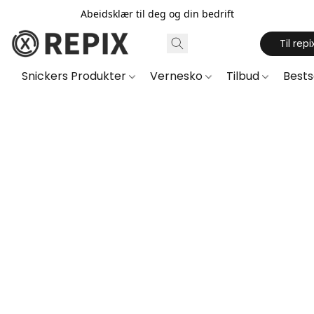
Abeidsklær til deg og din bedrift
Til repi
Snickers Produkter
Vernesko
Tilbud
Best