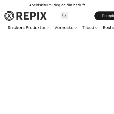
Abeidsklær til deg og din bedrift
Til repi
Snickers Produkter
Vernesko
Tilbud
Best