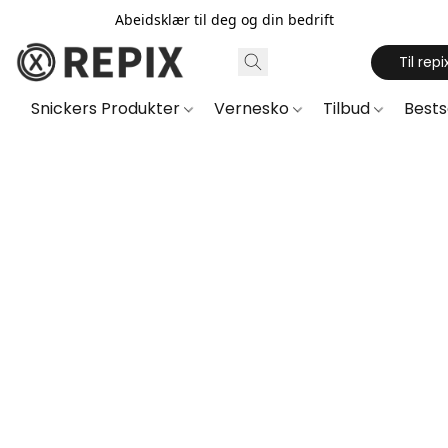
Abeidsklær til deg og din bedrift
Til repi
Snickers Produkter
Vernesko
Tilbud
Best