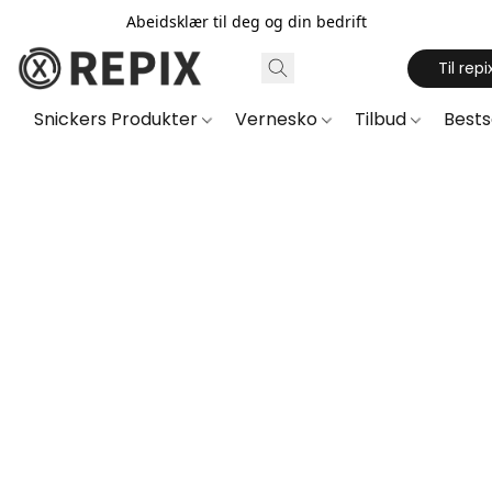
Abeidsklær til deg og din bedrift
Til repi
Snickers Produkter
Vernesko
Tilbud
Best