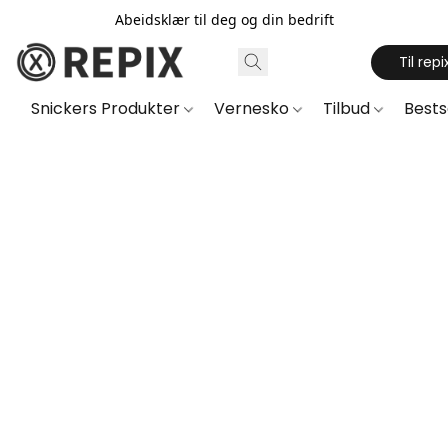
Abeidsklær til deg og din bedrift
Til repi
Snickers Produkter
Vernesko
Tilbud
Best