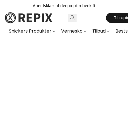
Abeidsklær til deg og din bedrift
Til repi
Snickers Produkter
Vernesko
Tilbud
Best