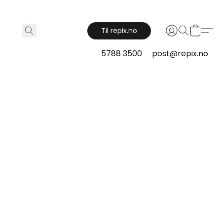
Til repix.no
5788 3500
post@repix.no