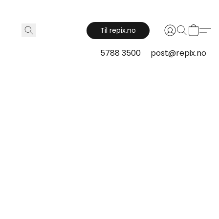
Til repix.no
5788 3500
post@repix.no